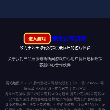
腾龙公司游戏
致力于为全球玩家提供最优质的游戏体验
关于我们
产品展示
最新新闻
游戏中心
用户协议
隐私政策
客服中心
合作伙伴
网站地图
© 2026 腾龙游戏公司 版权所有 | 沪ICP备12345678号
腾龙公司客服经理 - 推荐官方 | 游戏官网
腾龙公司游戏 腾龙游戏官网 腾龙官方游戏 腾龙公司游戏官网 腾龙
公司官方游戏 腾龙客服经理 腾龙公司客服 腾龙公司客服经理
健康游戏公告：抵制不良游戏，拒绝盗版游戏。注意自我保护，谨
防受骗上当。适度游戏益脑，沉迷游戏伤身。合理安排时间，享受