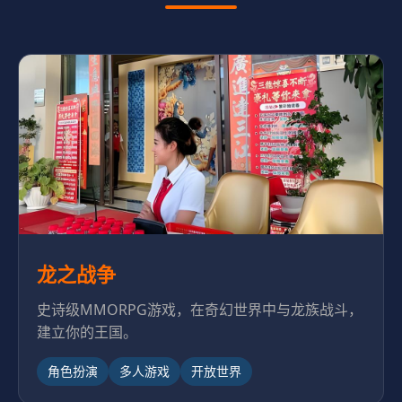
龙之战争
史诗级MMORPG游戏，在奇幻世界中与龙族战斗，
建立你的王国。
角色扮演
多人游戏
开放世界