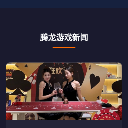
腾龙游戏新闻