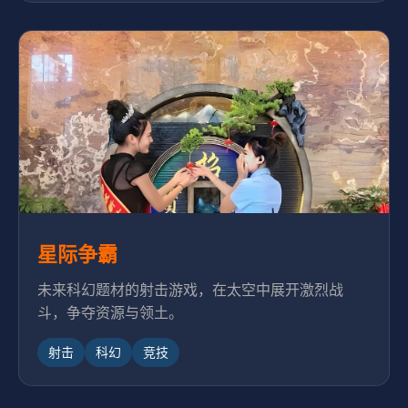
星际争霸
未来科幻题材的射击游戏，在太空中展开激烈战
斗，争夺资源与领土。
射击
科幻
竞技