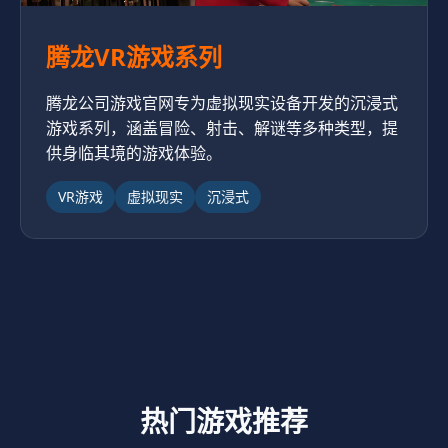
腾龙VR游戏系列
腾龙公司游戏官网专为虚拟现实设备开发的沉浸式
游戏系列，涵盖冒险、射击、解谜等多种类型，提
供身临其境的游戏体验。
VR游戏
虚拟现实
沉浸式
热门游戏推荐