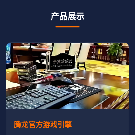
产品展示
腾龙官方游戏引擎