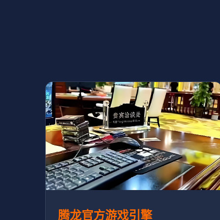
腾龙官方游戏引擎