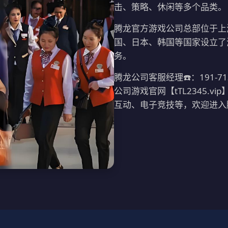
击、策略、休闲等多个品类。
腾龙官方游戏公司总部位于上
国、日本、韩国等国家设立了
务。
腾龙公司客服经理☎️：191-713
公司游戏官网【tTL2345.
互动、电子竞技等，欢迎进入