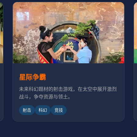
星际争霸
未来科幻题材的射击游戏，在太空中展开激烈
战斗，争夺资源与领土。
射击
科幻
竞技