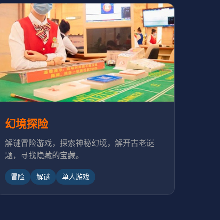
幻境探险
解谜冒险游戏，探索神秘幻境，解开古老谜
题，寻找隐藏的宝藏。
冒险
解谜
单人游戏