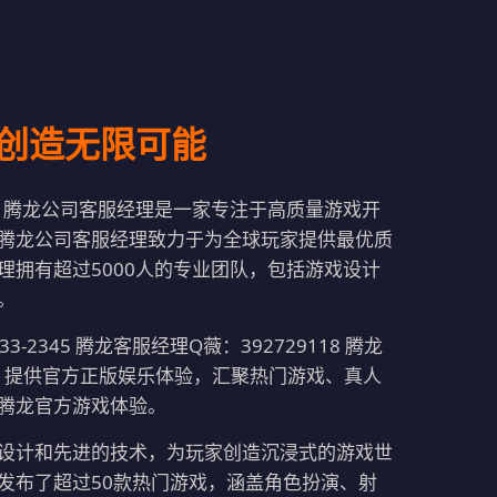
 创造无限可能
年，腾龙公司客服经理是一家专注于高质量游戏开
腾龙公司客服经理致力于为全球玩家提供最优质
理拥有超过5000人的专业团队，包括游戏设计
。
3-2345 腾龙客服经理Q薇：392729118 腾龙
vip】提供官方正版娱乐体验，汇聚热门游戏、真人
腾龙官方游戏体验。
设计和先进的技术，为玩家创造沉浸式的游戏世
发布了超过50款热门游戏，涵盖角色扮演、射