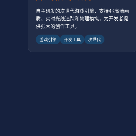
自主研发的次世代游戏引擎，支持4K高清画
质、实时光线追踪和物理模拟，为开发者提
供强大的创作工具。
游戏引擎
开发工具
次世代