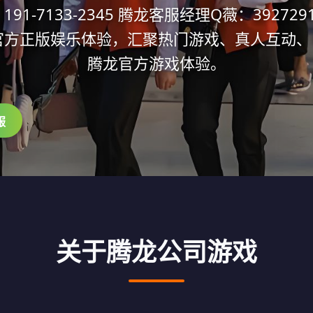
91-7133-2345 腾龙客服经理Q薇：39272
】提供官方正版娱乐体验，汇聚热门游戏、真人互
腾龙官方游戏体验。
服
关于腾龙公司游戏